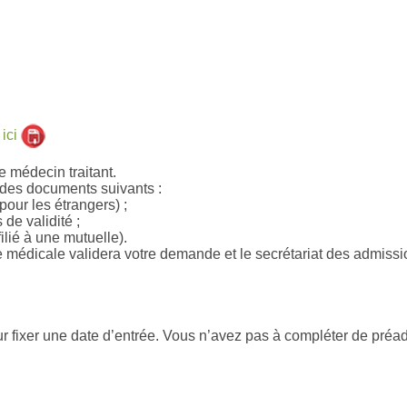
n
ici
re médecin traitant.
e des documents suivants :
pour les étrangers) ;
 de validité ;
filié à une mutuelle).
e médicale validera votre demande et le secrétariat des admissi
ur fixer une date d’entrée. Vous n’avez pas à compléter de préa